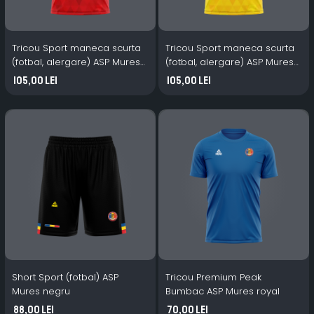
Tricou Sport maneca scurta
Tricou Sport maneca scurta
(fotbal, alergare) ASP Mures
(fotbal, alergare) ASP Mures
rosu
galben
105,00 Lei
105,00 Lei
Short Sport (fotbal) ASP
Tricou Premium Peak
Mures negru
Bumbac ASP Mures royal
88,00 Lei
70,00 Lei