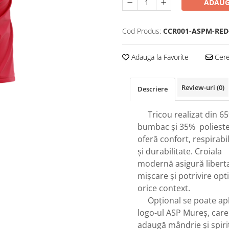
ADAUG
Cod Produs:
CCR001-ASPM-RED
Adauga la Favorite
Cere 
Review-uri
(0)
Descriere
Tricou realizat din 6
bumbac și 35% polieste
oferă confort, respirabil
și durabilitate. Croiala
modernă asigură libert
mișcare și potrivire opt
orice context.
Opțional se poate apl
logo-ul ASP Mureș, care
adaugă mândrie și spiri