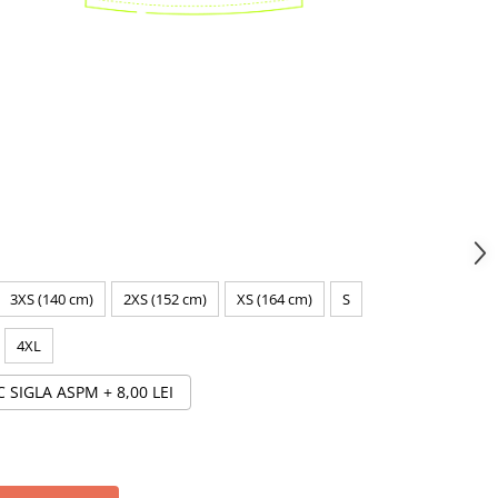
3XS (140 cm)
2XS (152 cm)
XS (164 cm)
S
4XL
C SIGLA ASPM
+ 8,00 LEI