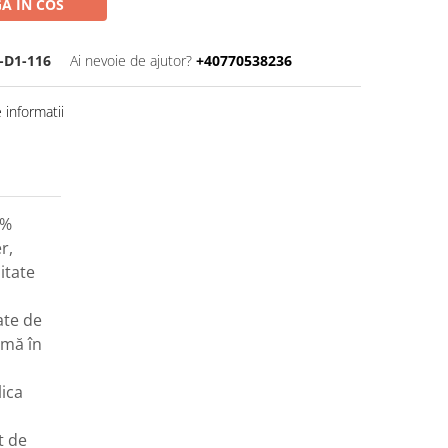
A IN COS
-D1-116
Ai nevoie de ajutor?
+40770538236
informatii
5%
r,
itate
ate de
imă în
ica
t de