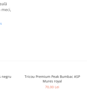
eală
a meci,
us
s negru
Tricou Premium Peak Bumbac ASP
Tricou
Mures royal
70,00 Lei