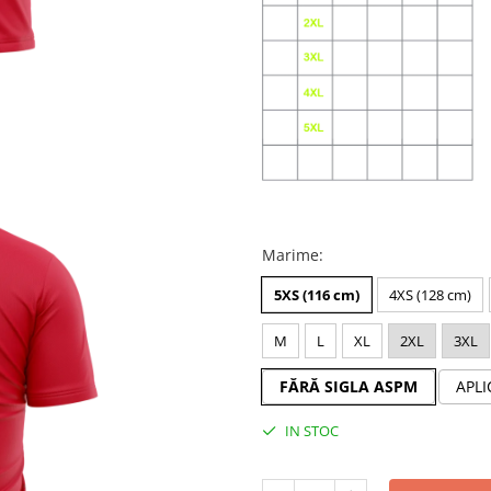
Marime
:
5XS (116 cm)
4XS (128 cm)
M
L
XL
2XL
3XL
FĂRĂ SIGLA ASPM
APLI
IN STOC