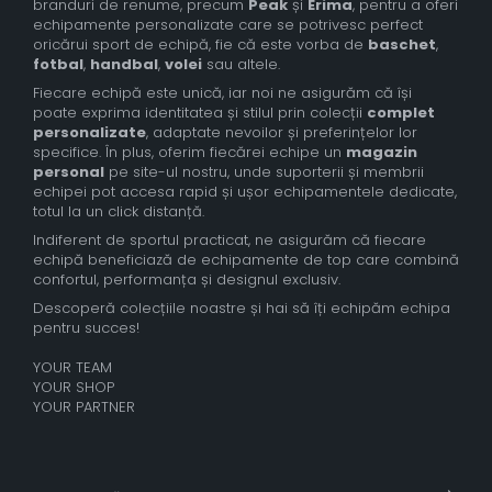
branduri de renume, precum
Peak
și
Erima
, pentru a oferi
echipamente personalizate care se potrivesc perfect
oricărui sport de echipă, fie că este vorba de
baschet
,
fotbal
,
handbal
,
volei
sau altele.
Fiecare echipă este unică, iar noi ne asigurăm că își
poate exprima identitatea și stilul prin colecții
complet
personalizate
, adaptate nevoilor și preferințelor lor
specifice. În plus, oferim fiecărei echipe un
magazin
personal
pe site-ul nostru, unde suporterii și membrii
echipei pot accesa rapid și ușor echipamentele dedicate,
totul la un click distanță.
Indiferent de sportul practicat, ne asigurăm că fiecare
echipă beneficiază de echipamente de top care combină
confortul, performanța și designul exclusiv.
Descoperă colecțiile noastre și hai să îți echipăm echipa
pentru succes!
YOUR TEAM
YOUR SHOP
YOUR PARTNER