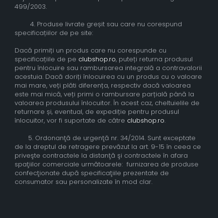
499/2003.
4. Produse livrate greșit sau care nu corespund
specificațiilor de pe site:
Dacă primiți un produs care nu corespunde cu
specificațiile de pe
clubshop.ro
, puteți returna produsul
pentru înlocuire sau rambursarea integrală a contravalorii
acestuia. Dacă doriți înlocuirea cu un produs cu o valoare
mai mare, veți plăti diferența, respectiv dacă valoarea
este mai mică, veți primi o rambursare parțială până la
valoarea produsului înlocuitor. În acest caz, cheltuielile de
returnare și, eventual, de expediție pentru produsul
înlocuitor, vor fi suportate de către
clubshop.ro
.
5. Ordonanţă de urgenţă nr. 34/2014. Sunt exceptate
de la dreptul de retragere prevăzut la art. 9-15 în ceea ce
priveşte contractele la distanţă şi contractele în afara
spaţiilor comerciale următoarele: furnizarea de produse
confecţionate după specificaţiile prezentate de
consumator sau personalizate în mod clar.