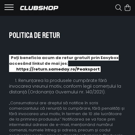
Politica de Retur
Poți beneficia acum de retur gratuit prin Easybox
accesând linkul de mai jos:
https://return.sameday.ro/Peaksport
1. Renunțarea la produsele cumpărate fără
invocarea vreunui motiv, conform legii comerțului la
distanță (Ordonanța Guvernului nr. 140/2021):
„Consumatorul are dreptul să notifice în scris
comerciantului că renunță la cumpărare, fără penalități și
fără invocarea unui motiv, în termen de 10 zile lucrătoare
de la primirea produsului.” Notificarea se va face prin
intermediul adresei de e-mail, menționând numărul
comenzii, numele întreg și adresa, precum și codul