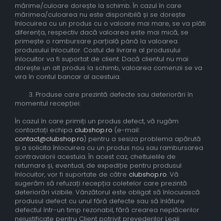
mărime/culoare dorește la schimb. În cazul în care
mărimea/culoarea nu este disponibilă și se dorește
înlocuirea cu un produs cu o valoare mai mare, se va plăti
diferența, respectiv dacă valoarea este mai mică, se
primește o rambursare parțială până la valoarea
produsului înlocuitor. Costul de livrare al produsului
înlocuitor va fi suportat de client. Dacă clientul nu mai
dorește un alt produs la schimb, valoarea comenzii se va
vira în contul bancar al acestuia.
3. Produse care prezintă defecte sau deteriorări în
momentul recepției:
În cazul în care primiți un produs defect, vă rugăm
contactați echipa
clubshop.ro
(e-mail:
contact@clubshop.ro
) pentru a sesiza problema apărută
și a solicita înlocuirea cu un produs nou sau rambursarea
contravalorii acestuia. În acest caz, cheltuielile de
returnare și, eventual, de expediție pentru produsul
înlocuitor, vor fi suportate de către
clubshop.ro
. Vă
sugerăm să refuzați recepția coletelor care prezintă
deteriorări vizibile. Vânzătorul este obligat să înlocuiască
produsul defect cu unul fără defecte sau să înlăture
defectul într-un timp rezonabil, fără crearea neplăcerilor
nejustificate pentru Client potrivit prevederilor Legii