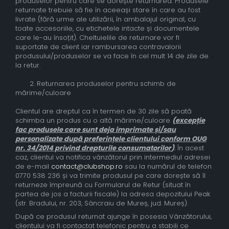
produselor pentru care se dorește returnarea. Produsele
returnate trebuie să fie în aceeași stare în care au fost
livrate (fără urme ale utilizării, în ambalajul original, cu
toate accesoriile, cu etichetele intacte și documentele
care le-au însoțit). Cheltuielile de returnare vor fi
suportate de client iar rambursarea contravalorii
produsului/produselor se va face în cel mult 14 de zile de
la retur.
2. Returnarea produselor pentru schimb de
mărime/culoare
Clientul are dreptul ca în termen de 30 zile să poată
schimba un produs cu o altă mărime/culoare
(
excepție
fac produsele care sunt deja imprimate și/sau
personalizate după preferințele clientului conform OUG
nr. 34/2014 privind drepturile consumatorilor
)
.
În acest
caz, clientul va notifica vânzătorul prin intermediul adresei
de e-mail
contact@clubshop.ro
sau la numărul de telefon
0770 538 236 și va trimite produsul pe care dorește să îl
returneze împreună cu Formularul de Retur (situat în
partea de jos a facturii fiscale) la adresa depozitului Peak
(str. Bradului, nr. 203, Sâncraiu de Mureș, jud. Mureș).
După ce produsul returnat ajunge în posesia Vânzătorului,
clientului va fi contactat telefonic pentru a stabili ce