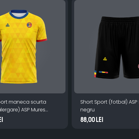
port maneca scurta
Short Sport (fotbal) ASP
alergare) ASP Mures
negru
ei
88,00 Lei