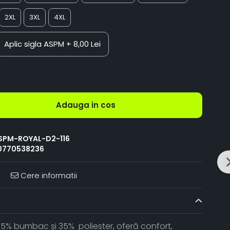
2XL
3XL
4XL
Aplic sigla ASPM
+ 8,00 Lei
Adauga in cos
SPM-ROYAL-D2-116
0770538236
Cere informatii
5% bumbac și 35% poliester, oferă confort,