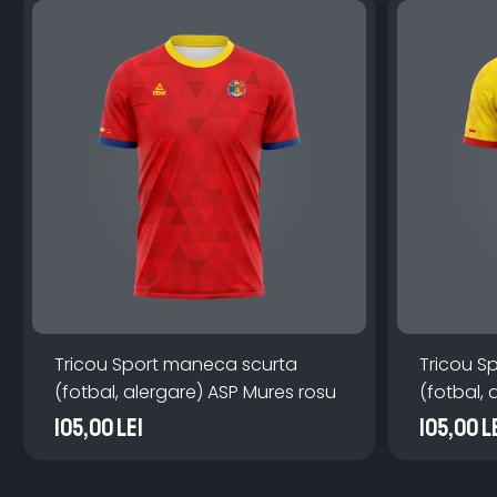
Tricou Sport maneca scurta
Tricou S
(fotbal, alergare) ASP Mures rosu
(fotbal, 
galben
105,00 Lei
105,00 L