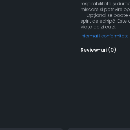
respirabilitate și dur
mișcare și potrivire op
Opțional se poate ap
spirit de echipă. Este 
viața de zi cu zi.
Informatii conformitate
Review-uri
(0)