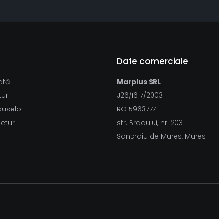
Date comerciale
ată
Marplus SRL
tur
J26/1617/2003
duselor
RO15963777
Retur
str. Bradului, nr. 203
Sancraiu de Mures, Mures