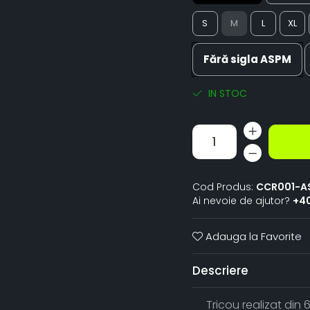
S
M
L
XL
Fără sigla ASPM
IN STOC
Cod Produs:
CCR001-A
Ai nevoie de ajutor?
+4
Adauga la Favorite
Descriere
Tricou realizat din 6