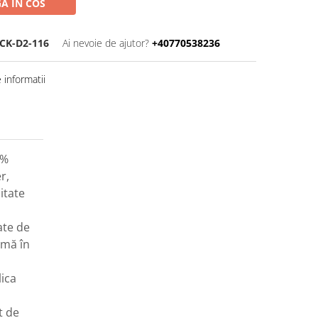
A IN COS
CK-D2-116
Ai nevoie de ajutor?
+40770538236
informatii
5%
r,
itate
ate de
imă în
ica
t de