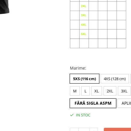
Marime
:
5XS (116 cm)
4XS (128 cm)
M
L
XL
2XL
3XL
FĂRĂ SIGLA ASPM
APLI
IN STOC