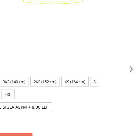
3XS (140 cm)
2XS (152 cm)
XS (164 cm)
S
4XL
C SIGLA ASPM
+ 8,00 LEI