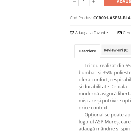
ADAUG
Cod Produs:
CCR001-ASPM-BLA
Adauga la Favorite
Cere 
Review-uri
(0)
Descriere
Tricou realizat din 6
bumbac și 35% polieste
oferă confort, respirabil
și durabilitate. Croiala
modernă asigură libert
mișcare și potrivire opt
orice context.
Opțional se poate apl
logo-ul ASP Mureș, care
adaugă mândrie și spiri