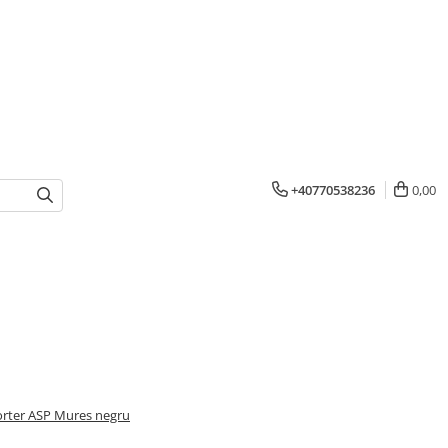
+40770538236
0,00
rter ASP Mures negru