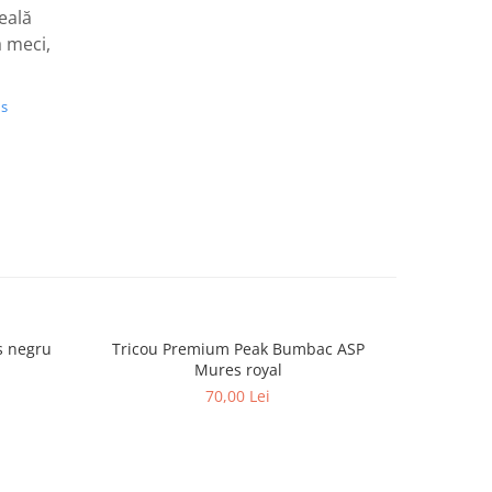
eală
a meci,
us
s negru
Tricou Premium Peak Bumbac ASP
Tricou
Mures royal
70,00 Lei