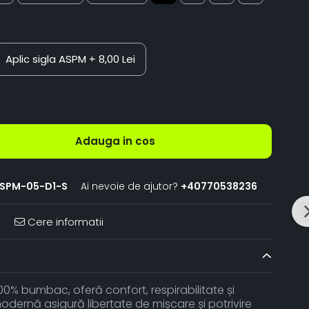
Aplic sigla ASPM
+ 8,00 Lei
Adauga in cos
ASPM-05-D1-S
Ai nevoie de ajutor?
+40770538236
Cere informatii
0% bumbac, oferă confort, respirabilitate și
modernă asigură libertate de mișcare și potrivire