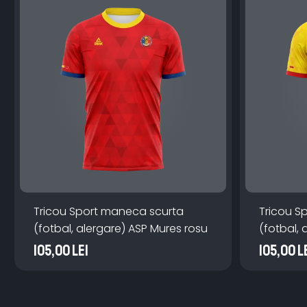
Tricou Sport maneca scurta
Tricou S
(fotbal, alergare) ASP Mures rosu
(fotbal, 
galben
105,00 Lei
105,00 L