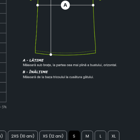
i)
2XS (10 ani)
XS (12 ani)
S
M
L
XL