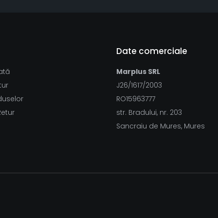
Date comerciale
ată
Marplus SRL
tur
J26/1617/2003
duselor
RO15963777
Retur
str. Bradului, nr. 203
Sancraiu de Mures, Mures