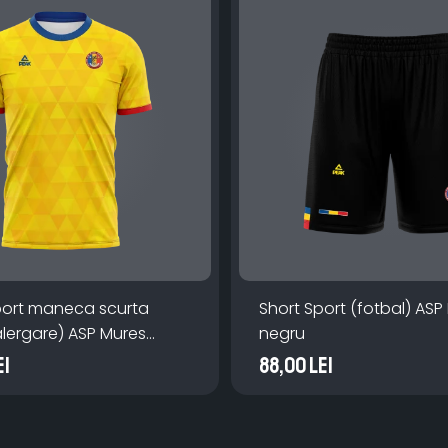
port maneca scurta
Short Sport (fotbal) ASP
alergare) ASP Mures
negru
ei
88,00 Lei