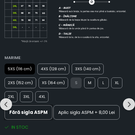
MARIME
:
5XS (116 cm)
4XS (128 cm)
3XS (140 cm)
2XS (152 cm)
XS (164 cm)
S
M
L
XL
2XL
3XL
4XL
Fără sigla ASPM
Aplic sigla ASPM
+ 8,00 Lei
IN STOC