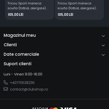
Tricou Sport maneca
Tricou Sport maneca
S
scurta (fotbal, alergare)
scurta (fotbal, alergare)
ASP Mures rosu
ASP Mures galben
105,00 Lei
105,00 Lei
Magazinul meu
Clienti
Date comerciale
Suport clienti
Luni - Vineri 9:00-16:00
+40770538236
contact@clubshop.ro