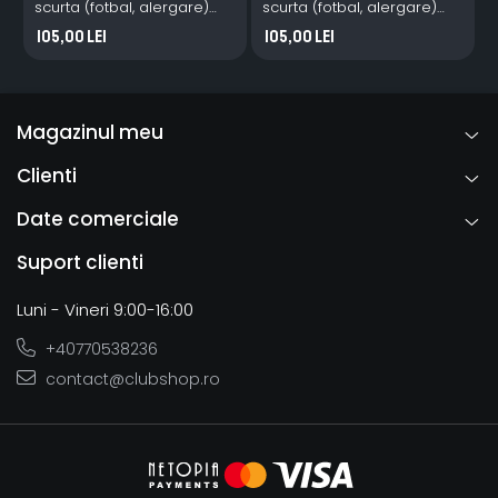
scurta (fotbal, alergare)
scurta (fotbal, alergare)
ASP Mures rosu
ASP Mures galben
105,00 Lei
105,00 Lei
Magazinul meu
Clienti
Date comerciale
Suport clienti
Luni - Vineri 9:00-16:00
+40770538236
contact@clubshop.ro