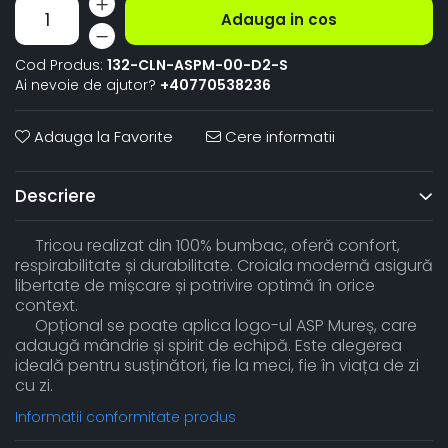
Adauga in cos
Cod Produs:
132-CLN-ASPM-00-D2-S
Ai nevoie de ajutor?
+40770538236
Adauga la Favorite
Cere informatii
Descriere
Tricou realizat din 100% bumbac, oferă confort,
respirabilitate și durabilitate. Croiala modernă asigură
libertate de mișcare și potrivire optimă în orice
context.
Opțional se poate aplica logo-ul ASP Mureș, care
adaugă mândrie și spirit de echipă. Este alegerea
ideală pentru susținători, fie la meci, fie în viața de zi
cu zi.
Informatii conformitate produs