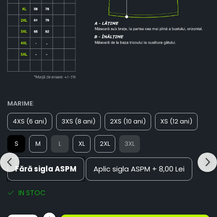
MARIME
:
4XS (6 ani)
3XS (8 ani)
2XS (10 ani)
XS (12 ani)
S
M
L
XL
2XL
3XL
Fără sigla ASPM
Aplic sigla ASPM
+ 8,00 Lei
IN STOC