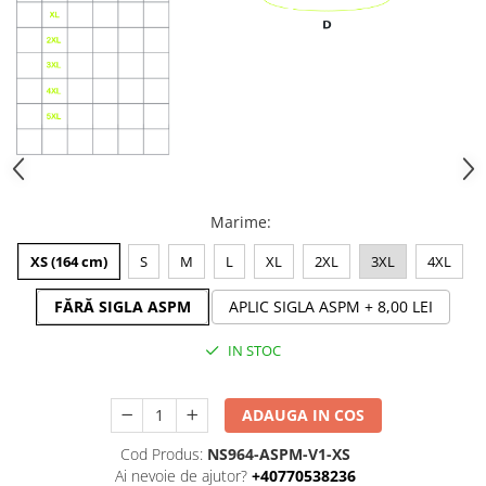
Marime
:
XS (164 cm)
S
M
L
XL
2XL
3XL
4XL
FĂRĂ SIGLA ASPM
APLIC SIGLA ASPM
+ 8,00 LEI
IN STOC
ADAUGA IN COS
Cod Produs:
NS964-ASPM-V1-XS
Ai nevoie de ajutor?
+40770538236