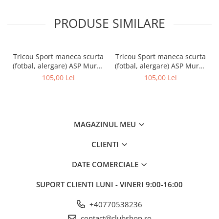
PRODUSE SIMILARE
Tricou Sport maneca scurta
Tricou Sport maneca scurta
(fotbal, alergare) ASP Mures
(fotbal, alergare) ASP Mures
rosu
galben
105,00 Lei
105,00 Lei
MAGAZINUL MEU
CLIENTI
DATE COMERCIALE
SUPORT CLIENTI
LUNI - VINERI 9:00-16:00
+40770538236
contact@clubshop.ro