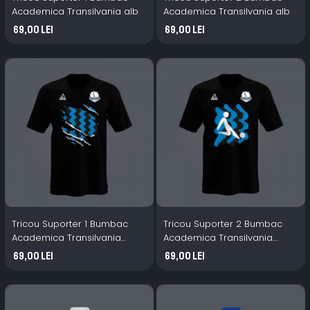
Academica Transilvania alb
Academica Transilvania alb
69,00 Lei
69,00 Lei
Tricou Suporter 1 Bumbac
Tricou Suporter 2 Bumbac
Academica Transilvania
Academica Transilvania
negru
negru
69,00 Lei
69,00 Lei