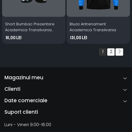
Short Bumbac Prezentare
Bluza Antrenament
Academica Transilvania
Academica Transilvania
negru
91,00 Lei
131,00 Lei
1
2
Magazinul meu
Clienti
Date comerciale
Suport clienti
Luni - Vineri 9:00-16:00