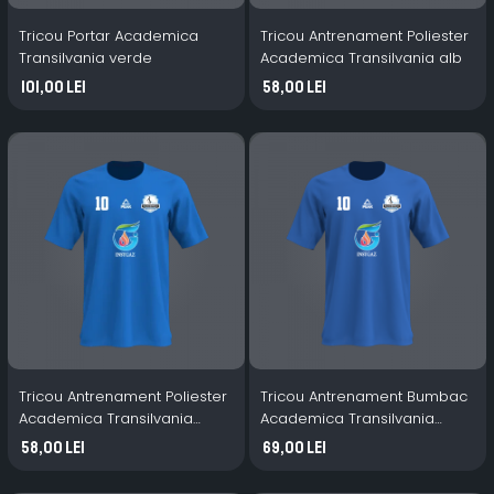
Tricou Portar Academica
Tricou Antrenament Poliester
Transilvania verde
Academica Transilvania alb
101,00 Lei
58,00 Lei
Tricou Antrenament Poliester
Tricou Antrenament Bumbac
Academica Transilvania
Academica Transilvania
albastru
albastru
58,00 Lei
69,00 Lei