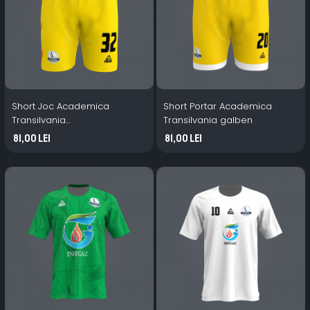
Short Joc Academica
Short Portar Academica
Transilvania
Transilvania galben
galben/portocaliu
81,00 Lei
81,00 Lei