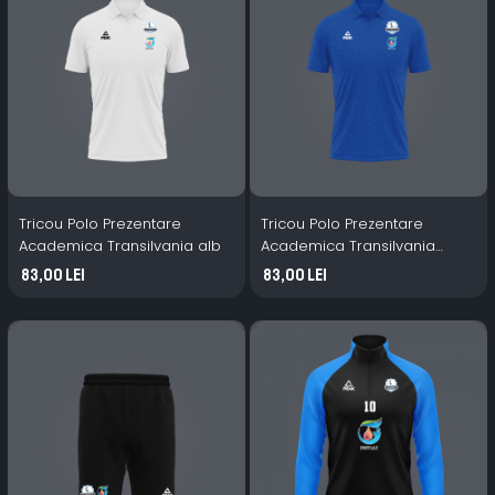
Tricou Polo Prezentare
Tricou Polo Prezentare
Academica Transilvania alb
Academica Transilvania
albastru
83,00 Lei
83,00 Lei