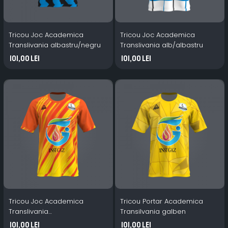
Tricou Joc Academica
Tricou Joc Academica
Translivania albastru/negru
Translivania alb/albastru
101,00 Lei
101,00 Lei
Tricou Joc Academica
Tricou Portar Academica
Translivania
Transilvania galben
galben/portocaliu
101,00 Lei
101,00 Lei