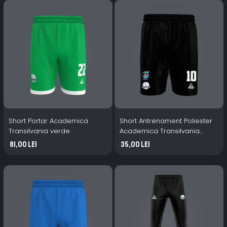
Short Portar Academica
Short Antrenament Poliester
Transilvania verde
Academica Transilvania
Negru
81,00 Lei
35,00 Lei