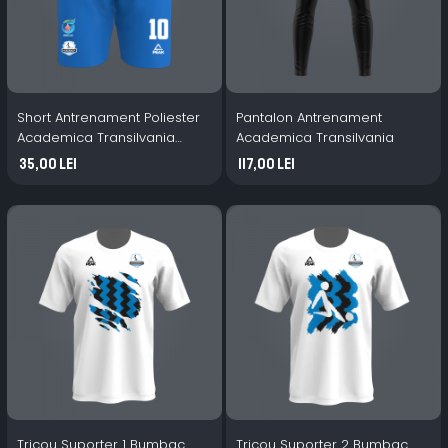
Short Antrenament Poliester
Pantalon Antrenament
Academica Transilvania
Academica Transilvania
albastru
35,00 Lei
117,00 Lei
Tricou Suporter 1 Bumbac
Tricou Suporter 2 Bumbac