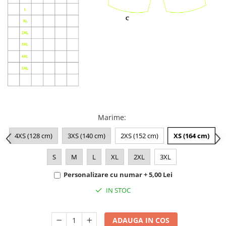
Marime
:
4XS (128 cm)
3XS (140 cm)
2XS (152 cm)
XS (164 cm)
S
M
L
XL
2XL
3XL
Personalizare cu numar + 5,00 Lei
IN STOC
ADAUGA IN COS