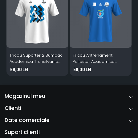
Tricou Suporter 2 Bumbac
Tricou Antrenament
Academica Transilvania
Poliester Academica
T
alb
Transilvania albastru
69,00 Lei
58,00 Lei
Magazinul meu
Clienti
Date comerciale
Suport clienti