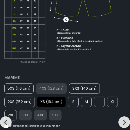
MARIME
:
5XS (116 cm)
4XS (128 cm)
3XS (140 cm)
2XS (152 cm)
XS (164 cm)
S
M
L
XL
2XL
3XL
4XL
5XL
Personalizare cu numar