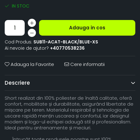
IN STOC
Adauga in cos
Cod Produs:
SUB11-ACAT-BLACK/BLUE-XS
Ai nevoie de ajutor?
+40770538236
Adauga la Favorite
Cere informatii
Descriere
Short realizat din 100% poliester de înaltă calitate, oferă
confort, mobilitate și durabilitate, asigurând libertate de
mișcare pe teren. Materialul respirabil și tehnologia de
uscare rapidă mențin uscarea și confortul, iar designul
modern și logo-ul echipei adaugă stil și profesionalism.
Ideal pentru antrenamente și meciuri.
Întrucât toate produsele noastre sunt 100%