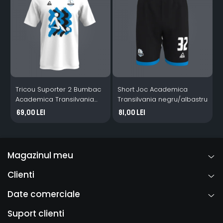
Tricou Suporter 2 Bumbac
Short Joc Academica
Academica Transilvania
Transilvania negru/albastru
alb
T
69,00 Lei
81,00 Lei
Magazinul meu
Clienti
Date comerciale
Suport clienti