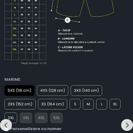
MARIME
:
5XS (116 cm)
4XS (128 cm)
3XS (140 cm)
2XS (152 cm)
XS (164 cm)
S
M
L
XL
2XL
3XL
4XL
5XL
Personalizare cu numar