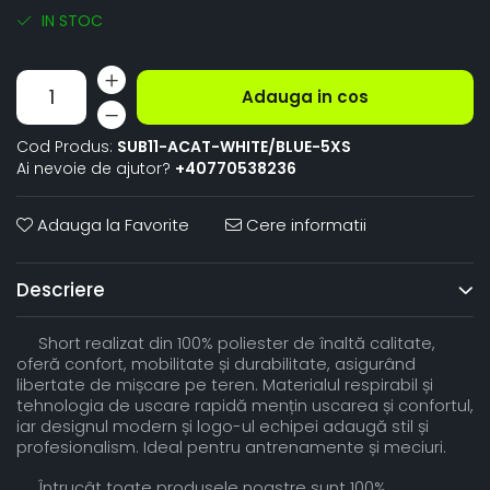
IN STOC
Adauga in cos
Cod Produs:
SUB11-ACAT-WHITE/BLUE-5XS
Ai nevoie de ajutor?
+40770538236
Adauga la Favorite
Cere informatii
Descriere
Short realizat din 100% poliester de înaltă calitate,
oferă confort, mobilitate și durabilitate, asigurând
libertate de mișcare pe teren. Materialul respirabil și
tehnologia de uscare rapidă mențin uscarea și confortul,
iar designul modern și logo-ul echipei adaugă stil și
profesionalism. Ideal pentru antrenamente și meciuri.
Întrucât toate produsele noastre sunt 100%