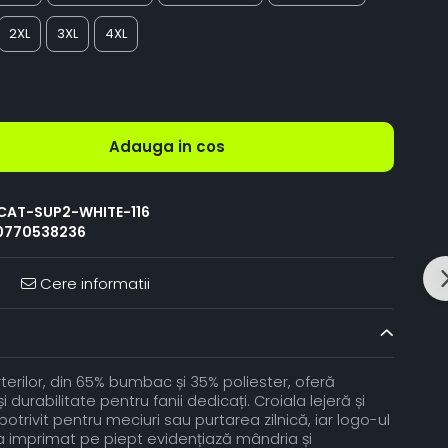
2XL
3XL
4XL
Adauga in cos
CAT-SUP2-WHITE-116
0770538236
Cere informatii
rilor, din 65% bumbac și 35% poliester, oferă
și durabilitate pentru fanii dedicați. Croiala lejeră și
otrivit pentru meciuri sau purtarea zilnică, iar logo-ul
 imprimat pe piept evidențiază mândria și