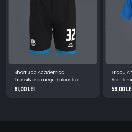
Short Joc Academica
Tricou A
Transilvania negru/albastru
Academic
81,00 Lei
58,00 Le