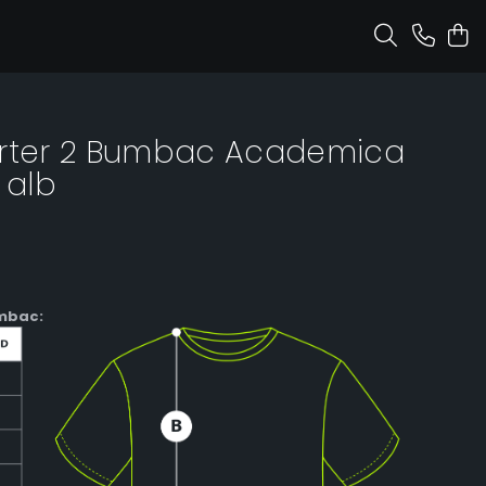
orter 2 Bumbac Academica
 alb
mbac: