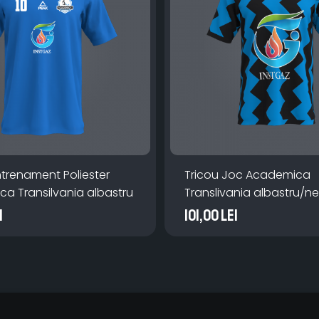
ntrenament Poliester
Tricou Joc Academica
a Transilvania albastru
Translivania albastru/n
i
101,00 Lei