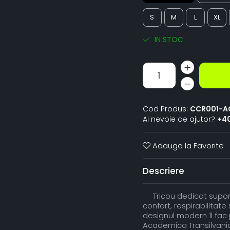
S
M
L
XL
IN STOC
Cod Produs:
CCR001-A
Ai nevoie de ajutor?
+4
Adauga la Favorite
Descriere
Tricou dedicat suporte
confort, respirabilitate 
designul modern îl fac p
Academica Transilvania