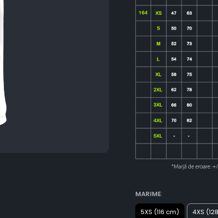
MARIME
:
5XS (116 cm)
4XS (12