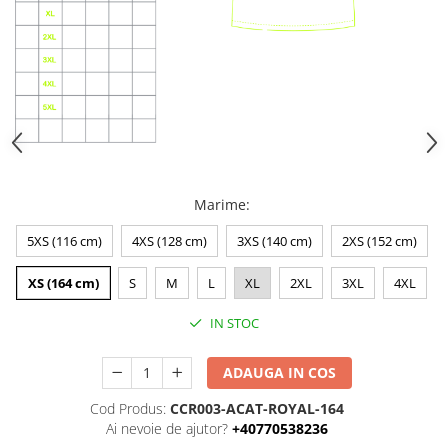
Marime
:
5XS (116 cm)
4XS (128 cm)
3XS (140 cm)
2XS (152 cm)
XS (164 cm)
S
M
L
XL
2XL
3XL
4XL
IN STOC
ADAUGA IN COS
Cod Produs:
CCR003-ACAT-ROYAL-164
Ai nevoie de ajutor?
+40770538236