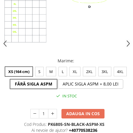
Marime
:
XS (164 cm)
S
M
L
XL
2XL
3XL
4XL
FĂRĂ SIGLA ASPM
APLIC SIGLA ASPM
+ 8,00 LEI
IN STOC
ADAUGA IN COS
Cod Produs:
PK6805-SN-BLACK-ASPM-XS
Ai nevoie de ajutor?
+40770538236