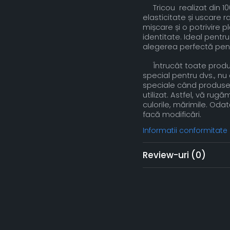
Tricou realizat din 100%
elasticitate și uscare 
mișcare și o potrivire 
identitate. Ideal pentr
alegerea perfectă pent
Întrucât toate produs
special pentru dvs., n
speciale când produsel
utilizat. Astfel, vă rugă
culorile, mărimile. Oda
facă modificări.
Informatii conformitate
Review-uri
(0)