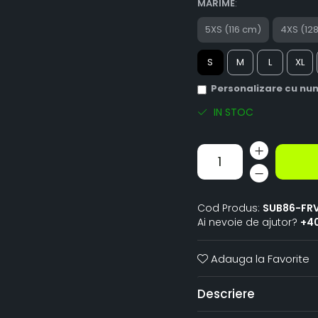
MARIME
:
5XS (116 cm)
4XS (12
S
M
L
XL
Personalizare cu nu
IN STOC
Cod Produs:
SUB86-FR
Ai nevoie de ajutor?
+4
Adauga la Favorite
Descriere