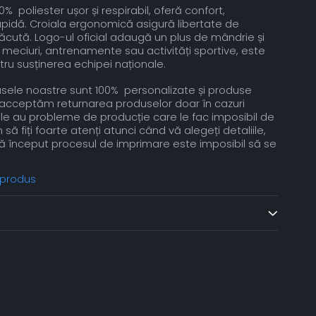
 poliester ușor și respirabil, oferă confort,
rapidă. Croiala ergonomică asigură libertate de
plăcută. Logo-ul oficial adaugă un plus de mândrie și
u meciuri, antrenamente sau activități sportive, este
ru susținerea echipei naționale.
ele noastre sunt 100% personalizate și produse
u acceptăm returnarea produselor doar în cazuri
e au probleme de producție care le fac imposibil de
m să fiți foarte atenți atunci când vă alegeți detaliile,
tă început procesul de imprimare este imposibil să se
 produs