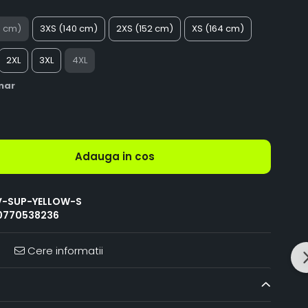
8 cm)
3XS (140 cm)
2XS (152 cm)
XS (164 cm)
2XL
3XL
4XL
mar
Adauga in cos
V-SUP-YELLOW-S
0770538236
Cere informatii