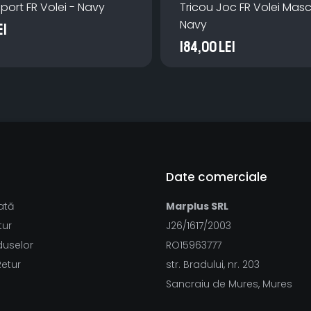
port FR Volei - Navy
Tricou Joc FR Volei Masc
Navy
ei
184,00 Lei
Date comerciale
ată
Marplus SRL
tur
J26/1617/2003
duselor
RO15963777
Retur
str. Bradului, nr. 203
Sancraiu de Mures, Mures