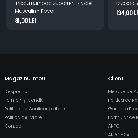
Tricou Bumbac Suporter FR Volei
Rucsac S
Masculin - Royal
134,00 L
81,00 Lei
Magazinul meu
Clienti
Despre noi
Metode de Pl
Termeni și Condiții
Politica de Re
Politica de Confidențialitate
Garanția Pro
Politica de livrare
Formular de 
Contact
ANPC
ANPC - SAL