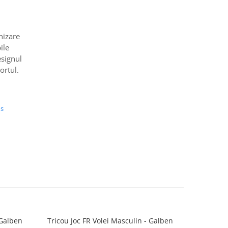
nizare
ile
esignul
ortul.
us
 Galben
Tricou Joc FR Volei Masculin - Galben
Tricou 