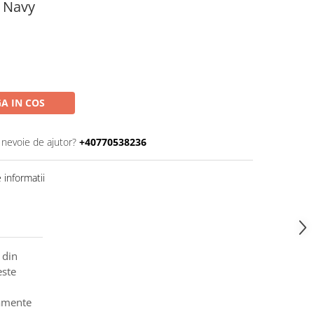
- Navy
A IN COS
 nevoie de ajutor?
+40770538236
informatii
 din
este
namente