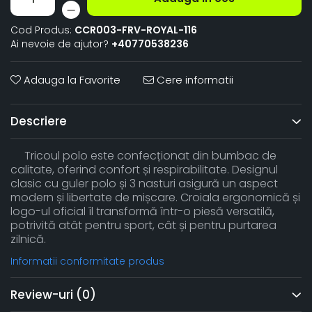
Cod Produs:
CCR003-FRV-ROYAL-116
Ai nevoie de ajutor?
+40770538236
Adauga la Favorite
Cere informatii
Descriere
Tricoul polo este confecționat din bumbac de
calitate, oferind confort și respirabilitate. Designul
clasic cu guler polo și 3 nasturi asigură un aspect
modern și libertate de mișcare. Croiala ergonomică și
logo-ul oficial îl transformă într-o piesă versatilă,
potrivită atât pentru sport, cât și pentru purtarea
zilnică.
Informatii conformitate produs
Review-uri
(0)