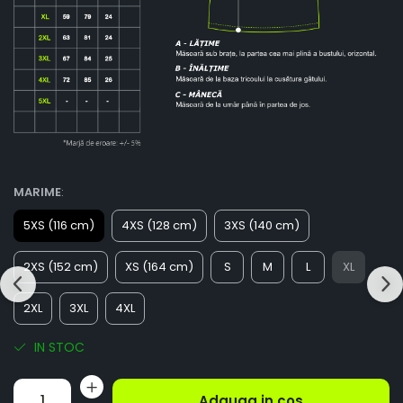
MARIME
:
5XS (116 cm)
4XS (128 cm)
3XS (140 cm)
2XS (152 cm)
XS (164 cm)
S
M
L
XL
2XL
3XL
4XL
IN STOC
Adauga in cos