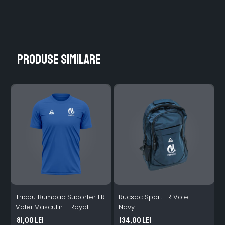
Produse similare
Tricou Bumbac Suporter FR
Rucsac Sport FR Volei -
T
Volei Masculin - Royal
Navy
M
81,00 Lei
134,00 Lei