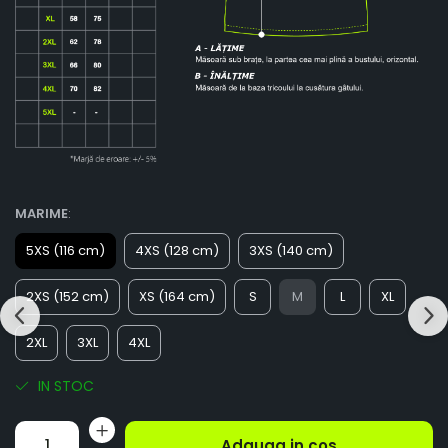
MARIME
:
5XS (116 cm)
4XS (128 cm)
3XS (140 cm)
2XS (152 cm)
XS (164 cm)
S
M
L
XL
2XL
3XL
4XL
IN STOC
Adauga in cos