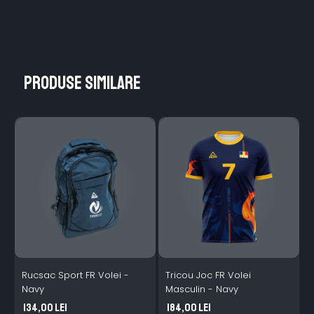
Produse similare
Rucsac Sport FR Volei -
Tricou Joc FR Volei
T
Navy
Masculin - Navy
134,00 Lei
184,00 Lei