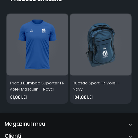
Tricou Bumbac Suporter FR
Rucsac Sport FR Volei -
T
Volei Masculin - Royal
Navy
M
81,00 Lei
134,00 Lei
Magazinul meu
Clienti