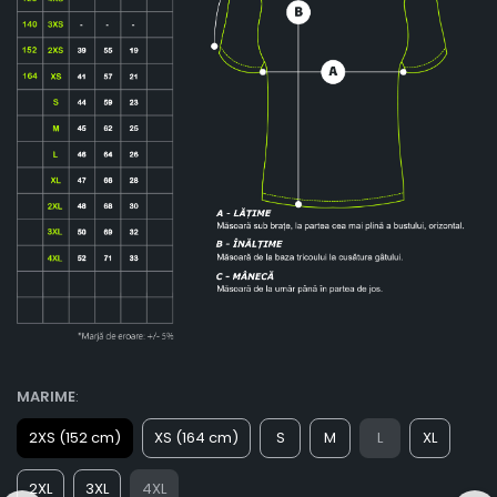
MARIME
:
2XS (152 cm)
XS (164 cm)
S
M
L
XL
2XL
3XL
4XL