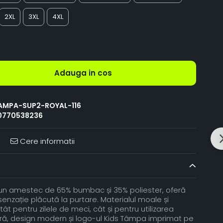
2XL
3XL
4XL
Adauga in cos
AMPA-SUP2-ROYAL-116
0770538236
Cere informatii
-un amestec de 65% bumbac și 35% poliester, oferă
 senzație plăcută la purtare. Materialul moale și
atât pentru zilele de meci, cât și pentru utilizarea
ejeră, design modern și logo-ul Kids Tâmpa imprimat pe