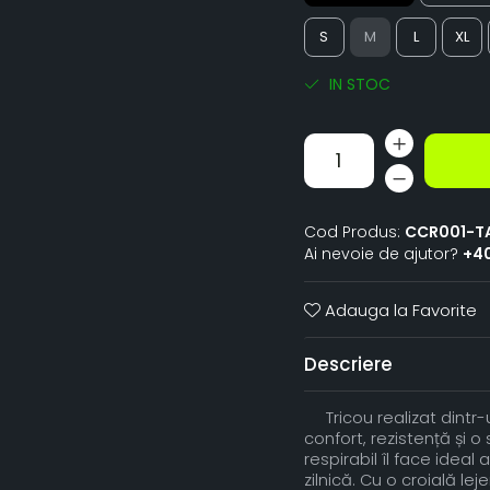
S
M
L
XL
IN STOC
Cod Produs:
CCR001-T
Ai nevoie de ajutor?
+4
Adauga la Favorite
Descriere
Tricou realizat dintr
confort, rezistență și o
respirabil îl face ideal 
zilnică. Cu o croială l