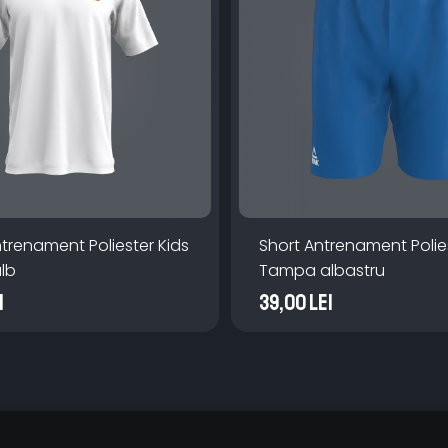
ntrenament Poliester Kids
Short Antrenament Polies
lb
Tampa albastru
i
39,00 Lei