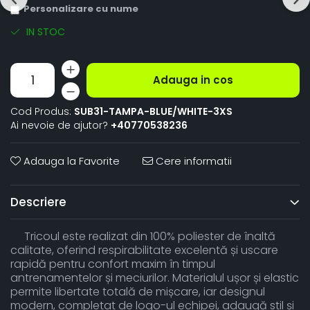
Personalizare cu nume
IN STOC
Adauga in cos
Cod Produs:
SUB31-TAMPA-BLUE/WHITE-3XS
Ai nevoie de ajutor?
+40770538236
Adauga la Favorite
Cere informatii
Descriere
Tricoul este realizat din 100% poliester de înaltă
calitate, oferind respirabilitate excelentă și uscare
rapidă pentru confort maxim în timpul
antrenamentelor și meciurilor. Materialul ușor și elastic
permite libertate totală de mișcare, iar designul
modern, completat de logo-ul echipei, adaugă stil și