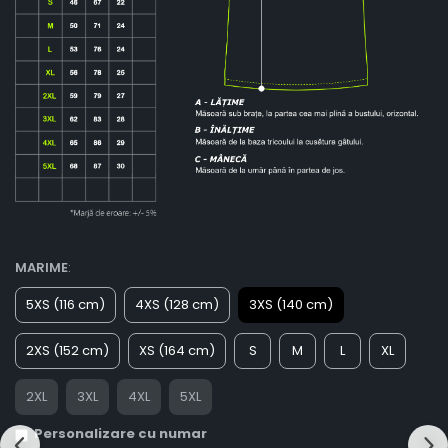
MARIME
:
5XS (116 cm)
4XS (128 cm)
3XS (140 cm)
2XS (152 cm)
XS (164 cm)
S
M
L
XL
2XL
3XL
4XL
5XL
Personalizare cu numar