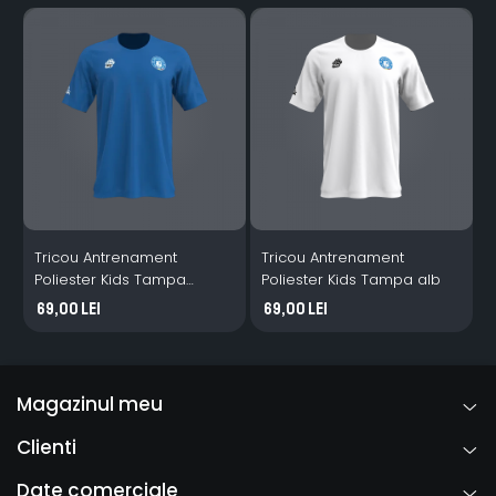
Tricou Antrenament
Tricou Antrenament
Poliester Kids Tampa
Poliester Kids Tampa alb
P
albastru
a
69,00 Lei
69,00 Lei
Magazinul meu
Clienti
Date comerciale