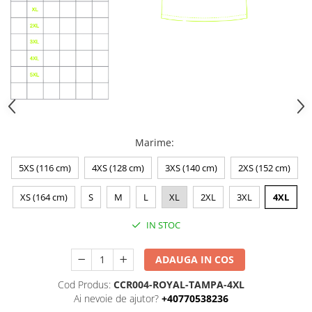
Marime
:
5XS (116 cm)
4XS (128 cm)
3XS (140 cm)
2XS (152 cm)
XS (164 cm)
S
M
L
XL
2XL
3XL
4XL
IN STOC
ADAUGA IN COS
Cod Produs:
CCR004-ROYAL-TAMPA-4XL
Ai nevoie de ajutor?
+40770538236