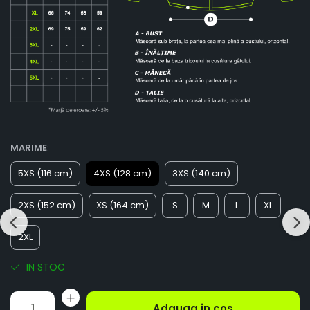
MARIME
:
5XS (116 cm)
4XS (128 cm)
3XS (140 cm)
2XS (152 cm)
XS (164 cm)
S
M
L
XL
2XL
IN STOC
Adauga in cos