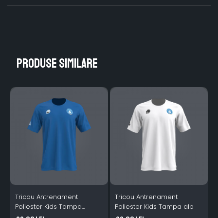
Produse similare
Tricou Antrenament
Tricou Antrenament
Poliester Kids Tampa
Poliester Kids Tampa alb
P
albastru
a