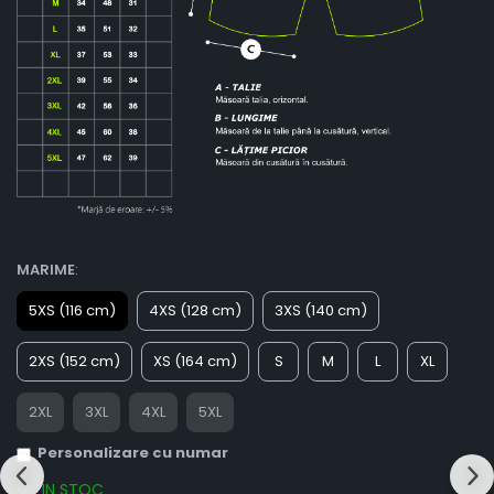
MARIME
:
5XS (116 cm)
4XS (128 cm)
3XS (140 cm)
2XS (152 cm)
XS (164 cm)
S
M
L
XL
2XL
3XL
4XL
5XL
Personalizare cu numar
IN STOC