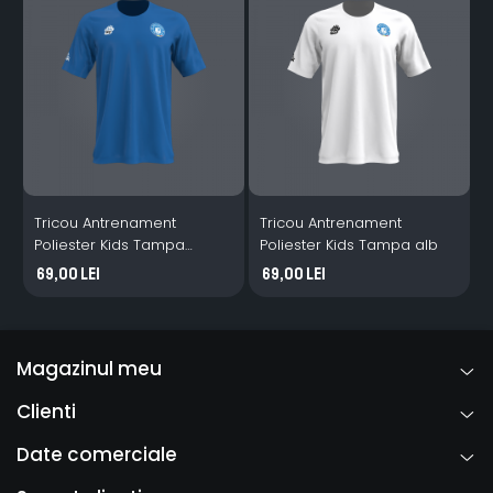
Tricou Antrenament
Tricou Antrenament
Poliester Kids Tampa
Poliester Kids Tampa alb
P
albastru
a
69,00 Lei
69,00 Lei
Magazinul meu
Clienti
Date comerciale