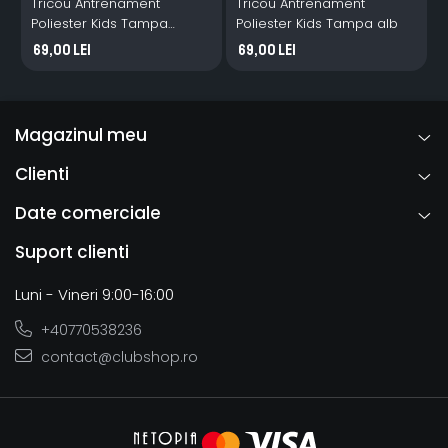
Tricou Antrenament
Tricou Antrenament
Poliester Kids Tampa
Poliester Kids Tampa alb
P
albastru
a
69,00 Lei
69,00 Lei
Magazinul meu
Clienti
Date comerciale
Suport clienti
Luni - Vineri 9:00-16:00
+40770538236
contact@clubshop.ro