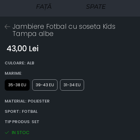
Jambiere Fotbal cu soseta Kids
Tampa albe
43,00 Lei
CULOARE:
:
ALB
MARIME
:
35-38 EU
39-43 EU
31-34 EU
MATERIAL:
:
POLIESTER
SPORT:
:
FOTBAL
TIP PRODUS
:
SET
IN STOC