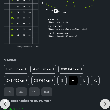
MARIME
:
5XS (116 cm)
4XS (128 cm)
3XS (140 cm)
2XS (152 cm)
XS (164 cm)
S
M
L
XL
2XL
3XL
4XL
5XL
Personalizare cu numar
IN STOC