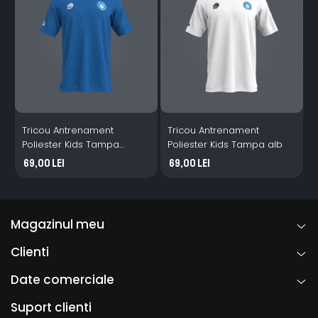
Tricou Antrenament
Tricou Antrenament
Poliester Kids Tampa
Poliester Kids Tampa alb
P
albastru
a
69,00 Lei
69,00 Lei
Magazinul meu
Clienti
Date comerciale
Suport clienti