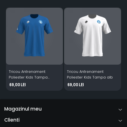
Tricou Antrenament
Tricou Antrenament
Poliester Kids Tampa
Poliester Kids Tampa alb
P
albastru
a
69,00 Lei
69,00 Lei
Magazinul meu
Clienti