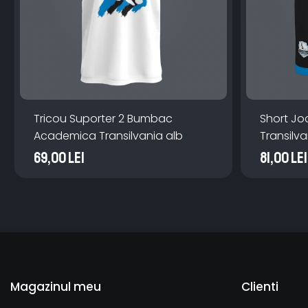
Tricou Suporter 2 Bumbac
Short J
Academica Transilvania alb
Transilv
69,00 Lei
81,00 Lei
Magazinul meu
Clienti