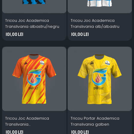
Tricou Joc Academica
Tricou Joc Academica
Translivania albastru/negru
Translivania alb/albastru
101,00 Lei
101,00 Lei
Tricou Joc Academica
Tricou Portar Academica
Translivania
Transilvania galben
galben/portocaliu
101,00 Lei
101,00 Lei