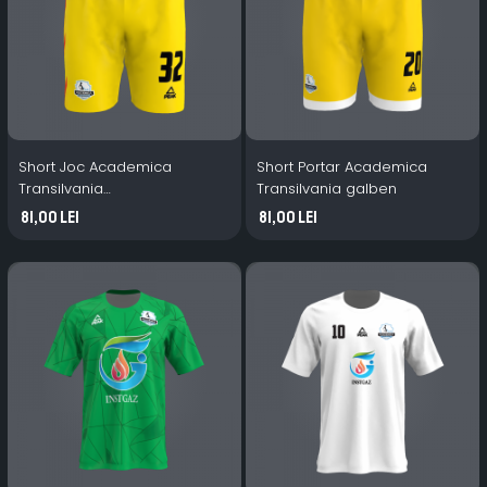
Short Joc Academica
Short Portar Academica
Transilvania
Transilvania galben
galben/portocaliu
81,00 Lei
81,00 Lei