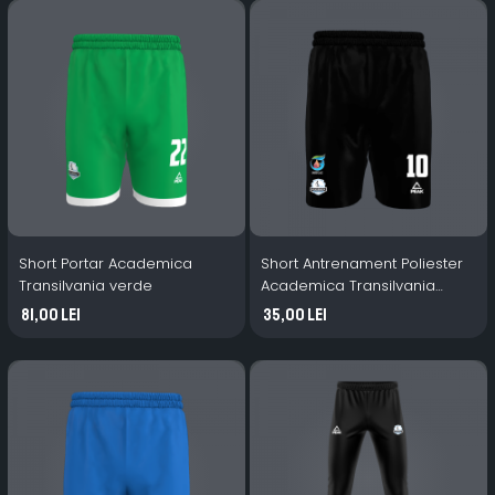
Short Portar Academica
Short Antrenament Poliester
Transilvania verde
Academica Transilvania
Negru
81,00 Lei
35,00 Lei