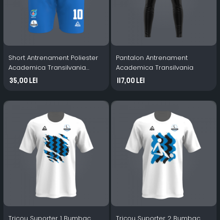
Short Antrenament Poliester
Pantalon Antrenament
Academica Transilvania
Academica Transilvania
albastru
35,00 Lei
117,00 Lei
Tricou Suporter 1 Bumbac
Tricou Suporter 2 Bumbac