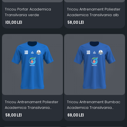
Tricou Portar Academica
Tricou Antrenament Poliester
Transilvania verde
Academica Transilvania alb
101,00 Lei
58,00 Lei
Tricou Antrenament Poliester
Tricou Antrenament Bumbac
Academica Transilvania
Academica Transilvania
albastru
albastru
58,00 Lei
69,00 Lei