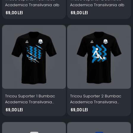
Academica Transilvania alb
Academica Transilvania alb
69,00 Lei
69,00 Lei
Tricou Suporter 1 Bumbac
Tricou Suporter 2 Bumbac
Academica Transilvania
Academica Transilvania
negru
negru
69,00 Lei
69,00 Lei