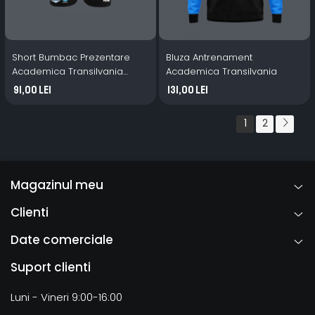
Short Bumbac Prezentare
Bluza Antrenament
Academica Transilvania
Academica Transilvania
negru
91,00 Lei
131,00 Lei
1
2
Magazinul meu
Clienti
Date comerciale
Suport clienti
Luni - Vineri 9:00-16:00