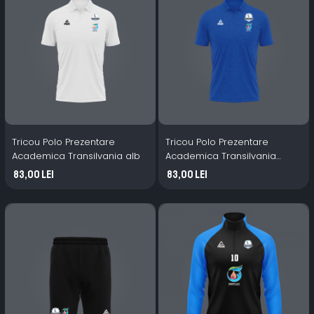
Tricou Polo Prezentare
Tricou Polo Prezentare
Academica Transilvania alb
Academica Transilvania
albastru
83,00 Lei
83,00 Lei