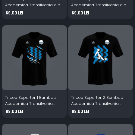
Academica Transilvania alb
Academica Transilvania alb
69,00 Lei
69,00 Lei
Tricou Suporter 1 Bumbac
Tricou Suporter 2 Bumbac
Academica Transilvania
Academica Transilvania
negru
negru
69,00 Lei
69,00 Lei