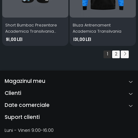
Short Bumbac Prezentare
Bluza Antrenament
Academica Transilvania
Academica Transilvania
negru
91,00 Lei
131,00 Lei
1
2
Magazinul meu
Clienti
Date comerciale
Suport clienti
Luni - Vineri 9:00-16:00