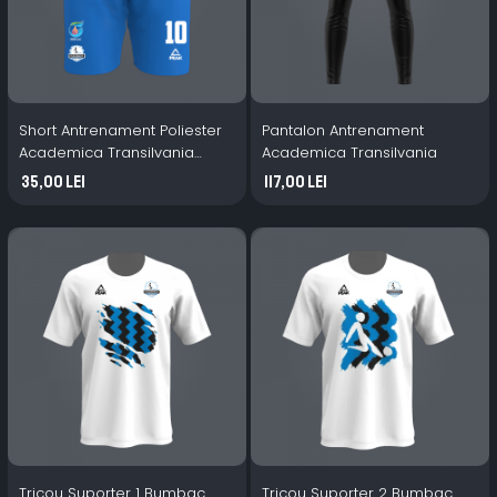
Short Antrenament Poliester
Pantalon Antrenament
Academica Transilvania
Academica Transilvania
albastru
35,00 Lei
117,00 Lei
Tricou Suporter 1 Bumbac
Tricou Suporter 2 Bumbac