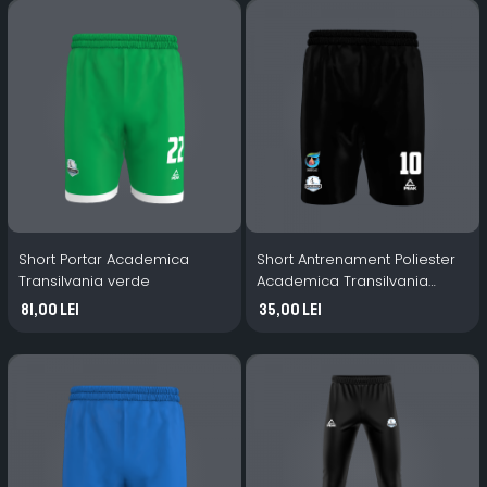
Short Portar Academica
Short Antrenament Poliester
Transilvania verde
Academica Transilvania
Negru
81,00 Lei
35,00 Lei