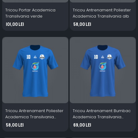
Tricou Portar Academica
Tricou Antrenament Poliester
Transilvania verde
Academica Transilvania alb
101,00 Lei
58,00 Lei
Tricou Antrenament Poliester
Tricou Antrenament Bumbac
Academica Transilvania
Academica Transilvania
albastru
albastru
58,00 Lei
69,00 Lei