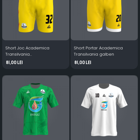
Short Joc Academica
Short Portar Academica
Transilvania
Transilvania galben
galben/portocaliu
81,00 Lei
81,00 Lei