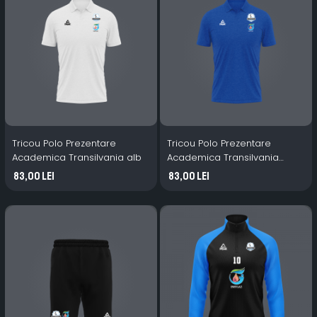
Tricou Polo Prezentare
Tricou Polo Prezentare
Academica Transilvania alb
Academica Transilvania
albastru
83,00 Lei
83,00 Lei