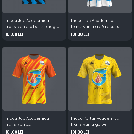
Tricou Joc Academica
Tricou Joc Academica
Translivania albastru/negru
Translivania alb/albastru
101,00 Lei
101,00 Lei
Tricou Joc Academica
Tricou Portar Academica
Translivania
Transilvania galben
galben/portocaliu
101,00 Lei
101,00 Lei