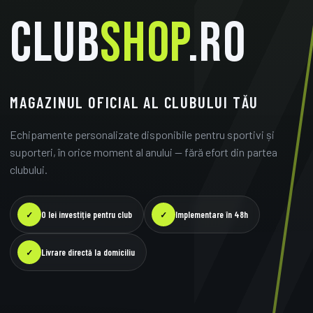
CLUB
SHOP
.RO
MAGAZINUL OFICIAL AL CLUBULUI TĂU
Echipamente personalizate disponibile pentru sportivi și
suporteri, în orice moment al anului — fără efort din partea
clubului.
0 lei investiție pentru club
Implementare în 48h
✓
✓
Livrare directă la domiciliu
✓