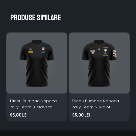
Produse similare
Tricou Bumbac Napoca
Tricou Bumbac Napoca
Rally Team B. Marisca
Rally Team N. Maior
R
95,00 Lei
95,00 Lei