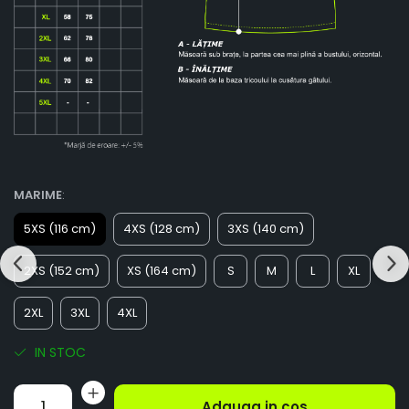
MARIME
:
5XS (116 cm)
4XS (128 cm)
3XS (140 cm)
2XS (152 cm)
XS (164 cm)
S
M
L
XL
2XL
3XL
4XL
IN STOC
Adauga in cos