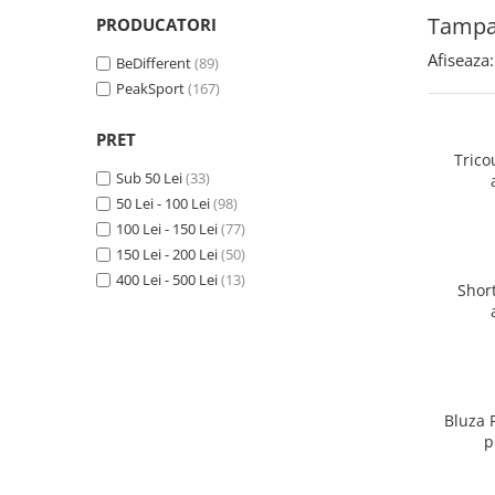
Tampa
PRODUCATORI
Afiseaza:
BeDifferent
(89)
PeakSport
(167)
PRET
Trico
Sub 50 Lei
(33)
50 Lei - 100 Lei
(98)
100 Lei - 150 Lei
(77)
150 Lei - 200 Lei
(50)
400 Lei - 500 Lei
(13)
Shor
Bluza 
p