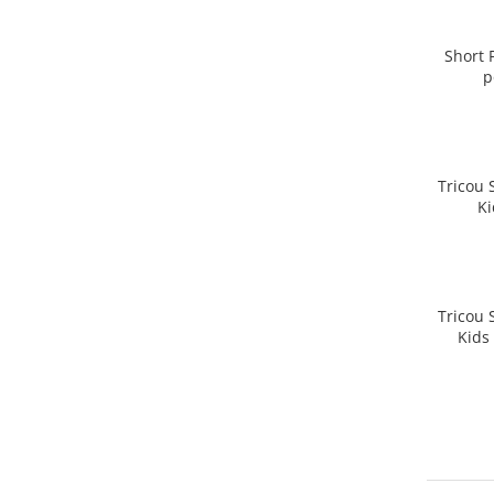
Short 
p
Tricou 
Ki
Tricou 
Kids